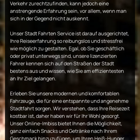
Verkehr zurechtzufinden, kann jedoch eine
anstrengende Erfahrung sein, vor allem, wenn man
sich in der Gegend nicht auskennt.
Unser Stadt Fahrten Service ist darauf ausgerichtet,
Ihre Reiseerfahrung so reibungslos und stressfrei
wie möglich zu gestalten. Egal, ob Sie geschäftlich
oder privat unterwegs sind, unsere lizenzierten
Fahrer kennen sich auf den Straßen der Stadt
bestens aus und wissen, wie Sie am effizientesten
an Ihr Ziel gelangen.
Erleben Sie unsere modernen und komfortablen
Fahrzeuge, die für eine entspannte und angenehme
Stadtfahrt sorgen. Wir verstehen, dass Ihre Reisezeit
kostbar ist, daher haben wir für Ihr Wohl gesorgt.
Unser Online-Imbiss bietet Ihnen die Möglichkeit,
ganz einfach Snacks und Getränke nach Ihrem
Geschmack hinzuzufügen, um Ihren Heiß-Hunger